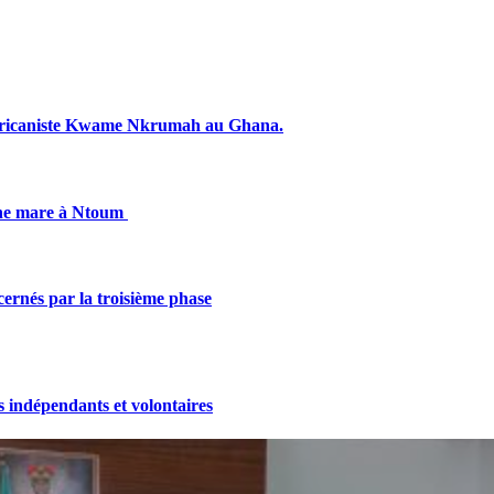
fricaniste Kwame Nkrumah au Ghana.
une mare à Ntoum
cernés par la troisième phase
indépendants et volontaires