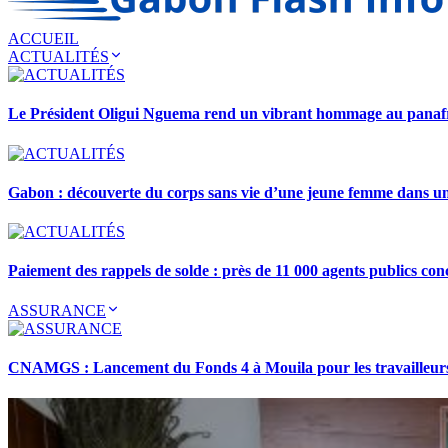
ACCUEIL
ACTUALITÉS
Le Président Oligui Nguema rend un vibrant hommage au pana
Gabon : découverte du corps sans vie d’une jeune femme dans 
Paiement des rappels de solde : près de 11 000 agents publics con
ASSURANCE
CNAMGS : Lancement du Fonds 4 à Mouila pour les travailleurs 