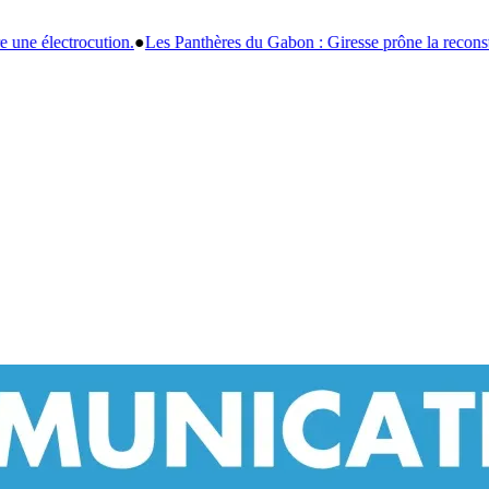
 du Gabon : Giresse prône la reconstruction et la formation jusqu'en 2