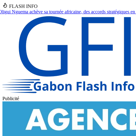
FLASH INFO
icaine, des accords stratégiques en vue.
●
Franceville : Un septuagénai
Publicité