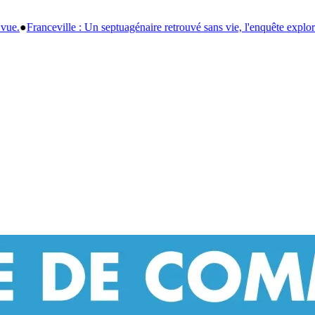
re retrouvé sans vie, l'enquête explore une électrocution.
●
Les Panthères