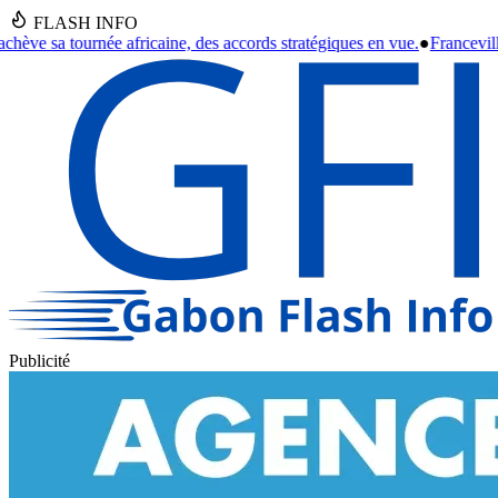
FLASH INFO
ccords stratégiques en vue.
●
Franceville : Un septuagénaire retrouvé san
Publicité