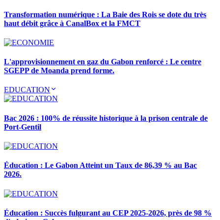
Transformation numérique : La Baie des Rois se dote du très
haut débit grâce à CanalBox et la FMCT
L'approvisionnement en gaz du Gabon renforcé : Le centre
SGEPP de Moanda prend forme.
EDUCATION
Bac 2026 : 100% de réussite historique à la prison centrale de
Port-Gentil
Éducation : Le Gabon Atteint un Taux de 86,39 % au Bac
2026.
Éducation : Succès fulgurant au CEP 2025-2026, près de 98 %