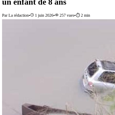
un enfant de 8 ans
Par
La rédaction
•
1 juin 2026
•
257
vues
•
⏱️
2
min