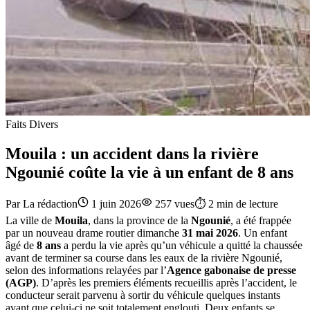
Faits Divers
Mouila : un accident dans la rivière
Ngounié coûte la vie à un enfant de 8 ans
Par
La rédaction
1 juin 2026
257
vues
⏱️
2
min de lecture
La ville de
Mouila
, dans la province de la
Ngounié
, a été frappée
par un nouveau drame routier dimanche
31 mai 2026
. Un enfant
âgé de
8 ans
a perdu la vie après qu’un véhicule a quitté la chaussée
avant de terminer sa course dans les eaux de la rivière Ngounié,
selon des informations relayées par l’
Agence gabonaise de presse
(AGP)
. D’après les premiers éléments recueillis après l’accident, le
conducteur serait parvenu à sortir du véhicule quelques instants
avant que celui-ci ne soit totalement englouti. Deux enfants se