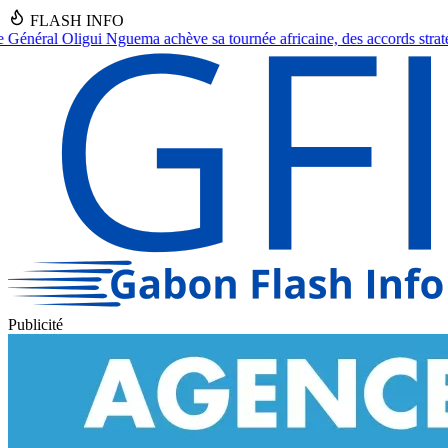
FLASH INFO
née africaine, des accords stratégiques en vue.
●
Franceville : Un sept
Publicité