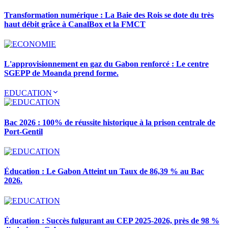
Transformation numérique : La Baie des Rois se dote du très
haut débit grâce à CanalBox et la FMCT
L'approvisionnement en gaz du Gabon renforcé : Le centre
SGEPP de Moanda prend forme.
EDUCATION
Bac 2026 : 100% de réussite historique à la prison centrale de
Port-Gentil
Éducation : Le Gabon Atteint un Taux de 86,39 % au Bac
2026.
Éducation : Succès fulgurant au CEP 2025-2026, près de 98 %