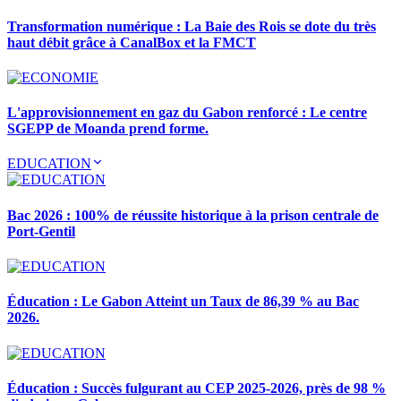
Transformation numérique : La Baie des Rois se dote du très
haut débit grâce à CanalBox et la FMCT
L'approvisionnement en gaz du Gabon renforcé : Le centre
SGEPP de Moanda prend forme.
EDUCATION
Bac 2026 : 100% de réussite historique à la prison centrale de
Port-Gentil
Éducation : Le Gabon Atteint un Taux de 86,39 % au Bac
2026.
Éducation : Succès fulgurant au CEP 2025-2026, près de 98 %