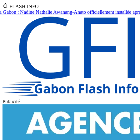
FLASH INFO
-Anato officiellement installée après un an d'intérim
●
Drame à Kingué
Publicité