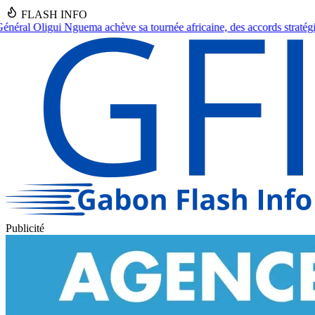
FLASH INFO
africaine, des accords stratégiques en vue.
●
Franceville : Un septuagé
Publicité