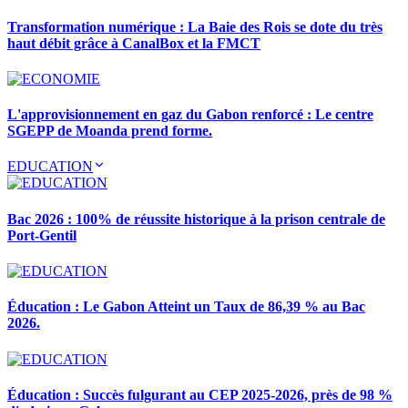
Transformation numérique : La Baie des Rois se dote du très
haut débit grâce à CanalBox et la FMCT
L'approvisionnement en gaz du Gabon renforcé : Le centre
SGEPP de Moanda prend forme.
EDUCATION
Bac 2026 : 100% de réussite historique à la prison centrale de
Port-Gentil
Éducation : Le Gabon Atteint un Taux de 86,39 % au Bac
2026.
Éducation : Succès fulgurant au CEP 2025-2026, près de 98 %