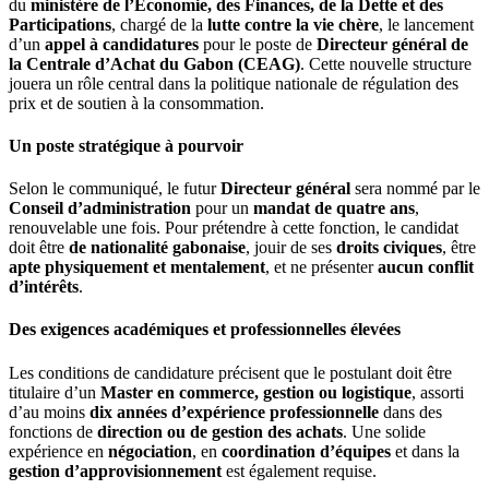
du
ministère de l’Économie, des Finances, de la Dette et des
Participations
, chargé de la
lutte contre la vie chère
, le lancement
d’un
appel à candidatures
pour le poste de
Directeur général de
la Centrale d’Achat du Gabon (CEAG)
. Cette nouvelle structure
jouera un rôle central dans la politique nationale de régulation des
prix et de soutien à la consommation.
Un poste stratégique à pourvoir
Selon le communiqué, le futur
Directeur général
sera nommé par le
Conseil d’administration
pour un
mandat de quatre ans
,
renouvelable une fois. Pour prétendre à cette fonction, le candidat
doit être
de nationalité gabonaise
, jouir de ses
droits civiques
, être
apte physiquement et mentalement
, et ne présenter
aucun conflit
d’intérêts
.
Des exigences académiques et professionnelles élevées
Les conditions de candidature précisent que le postulant doit être
titulaire d’un
Master en commerce, gestion ou logistique
, assorti
d’au moins
dix années d’expérience professionnelle
dans des
fonctions de
direction ou de gestion des achats
. Une solide
expérience en
négociation
, en
coordination d’équipes
et dans la
gestion d’approvisionnement
est également requise.