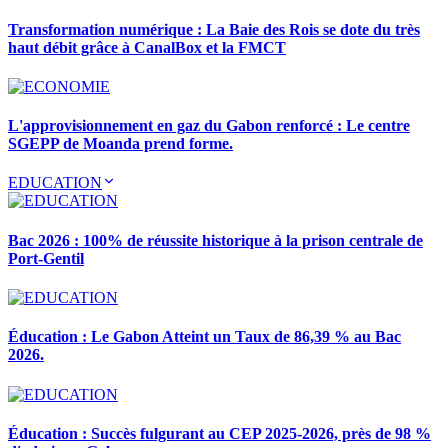
Transformation numérique : La Baie des Rois se dote du très
haut débit grâce à CanalBox et la FMCT
L'approvisionnement en gaz du Gabon renforcé : Le centre
SGEPP de Moanda prend forme.
EDUCATION
Bac 2026 : 100% de réussite historique à la prison centrale de
Port-Gentil
Éducation : Le Gabon Atteint un Taux de 86,39 % au Bac
2026.
Éducation : Succès fulgurant au CEP 2025-2026, près de 98 %