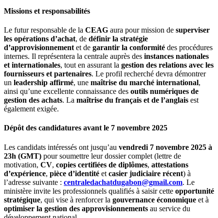
Missions et responsabilités
Le futur responsable de la
CEAG
aura pour mission de
superviser
les opérations d’achat
, de
définir la stratégie
d’approvisionnement
et de
garantir la conformité
des procédures
internes. Il représentera la centrale auprès des
instances nationales
et internationales
, tout en assurant la
gestion des relations avec les
fournisseurs et partenaires
. Le profil recherché devra démontrer
un
leadership affirmé
, une
maîtrise du marché international
,
ainsi qu’une excellente connaissance des
outils numériques de
gestion des achats
. La
maîtrise du français et de l’anglais
est
également exigée.
Dépôt des candidatures avant le 7 novembre 2025
Les candidats intéressés ont jusqu’au
vendredi 7 novembre 2025 à
23h (GMT)
pour soumettre leur dossier complet (lettre de
motivation,
CV
,
copies certifiées de diplômes
,
attestations
d’expérience
,
pièce d’identité
et
casier judiciaire récent
) à
l’adresse suivante :
centraledachatdugabon@gmail.com
. Le
ministère invite les professionnels qualifiés à saisir cette
opportunité
stratégique
, qui vise à renforcer la
gouvernance économique
et à
optimiser la gestion des approvisionnements
au service du
développement national.