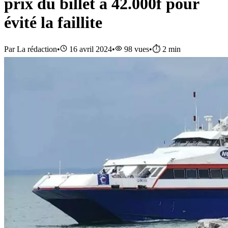
prix du billet à 42.000f pour
évité la faillite
Par
La rédaction
•
16 avril 2024
•
98
vues
•
⏱️
2
min