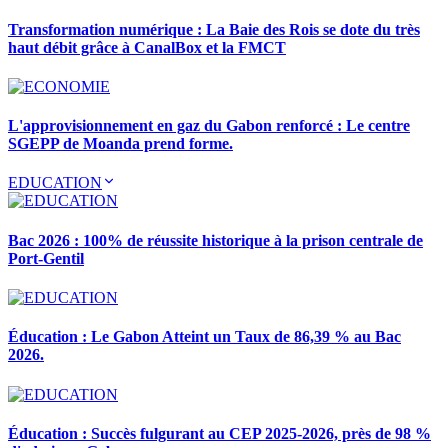
Transformation numérique : La Baie des Rois se dote du très
haut débit grâce à CanalBox et la FMCT
L'approvisionnement en gaz du Gabon renforcé : Le centre
SGEPP de Moanda prend forme.
EDUCATION
Bac 2026 : 100% de réussite historique à la prison centrale de
Port-Gentil
Éducation : Le Gabon Atteint un Taux de 86,39 % au Bac
2026.
Éducation : Succès fulgurant au CEP 2025-2026, près de 98 %