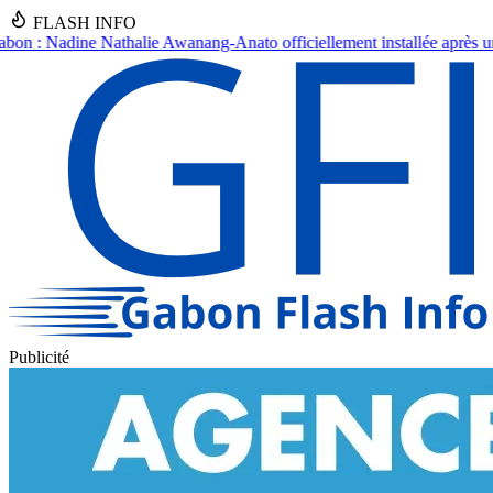
FLASH INFO
ato officiellement installée après un an d'intérim
●
Drame à Kinguélé :
Publicité