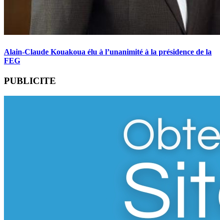
Alain-Claude Kouakoua élu à l’unanimité à la présidence de la
FEG
PUBLICITE