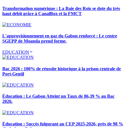
Transformation numérique : La Baie des Rois se dote du très
haut débit grâce à CanalBox et la FMCT
L'approvisionnement en gaz du Gabon renforcé : Le centre
SGEPP de Moanda prend forme.
EDUCATION
Bac 2026 : 100% de réussite historique à la prison centrale de
Port-Gentil
Éducation : Le Gabon Atteint un Taux de 86,39 % au Bac
2026.
Éducation : Succès fulgurant au CEP 2025-2026, près de 98 %