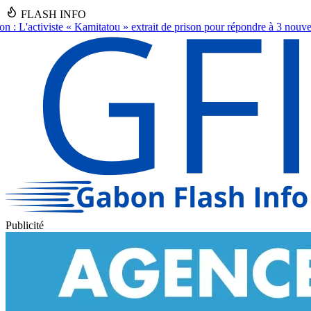
FLASH INFO
rait de prison pour répondre à 3 nouvelles plaintes
●
Gabon: Le Général 
Publicité