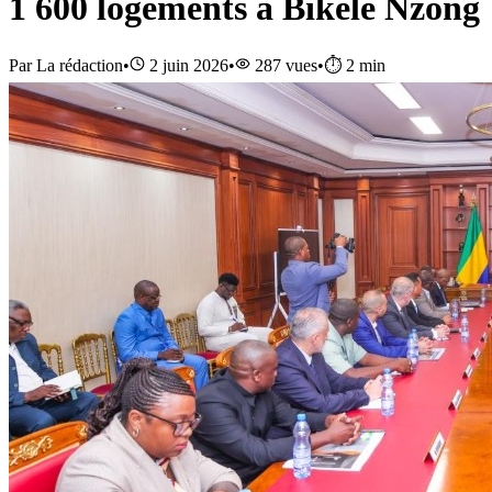
1 600 logements à Bikélé Nzong
Par
La rédaction
•
2 juin 2026
•
287
vues
•
⏱️
2
min