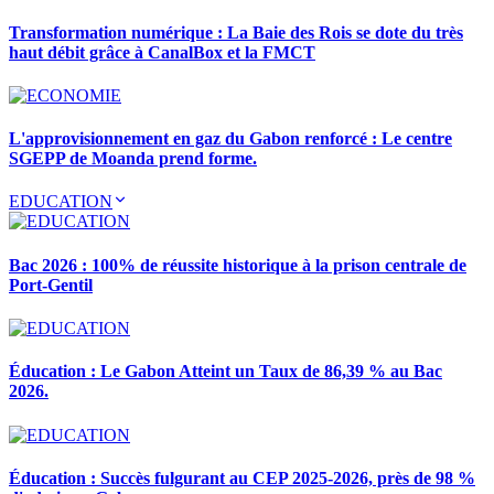
Transformation numérique : La Baie des Rois se dote du très
haut débit grâce à CanalBox et la FMCT
L'approvisionnement en gaz du Gabon renforcé : Le centre
SGEPP de Moanda prend forme.
EDUCATION
Bac 2026 : 100% de réussite historique à la prison centrale de
Port-Gentil
Éducation : Le Gabon Atteint un Taux de 86,39 % au Bac
2026.
Éducation : Succès fulgurant au CEP 2025-2026, près de 98 %