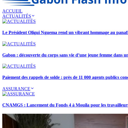
ACCUEIL
ACTUALITÉS
Le Président Oligui Nguema rend un vibrant hommage au pana
Gabon : découverte du corps sans vie d’une jeune femme dans 
Paiement des rappels de solde : près de 11 000 agents publics con
ASSURANCE
CNAMGS : Lancement du Fonds 4 à Mouila pour les travailleurs 