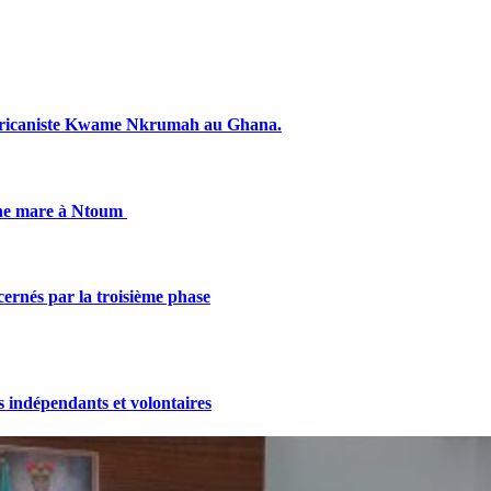
fricaniste Kwame Nkrumah au Ghana.
une mare à Ntoum
cernés par la troisième phase
indépendants et volontaires