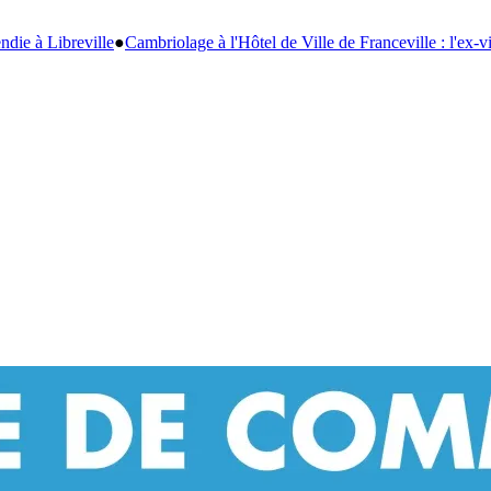
el de Ville de Franceville : l'ex-vigile, principal suspect, incarcéré
●
Bac