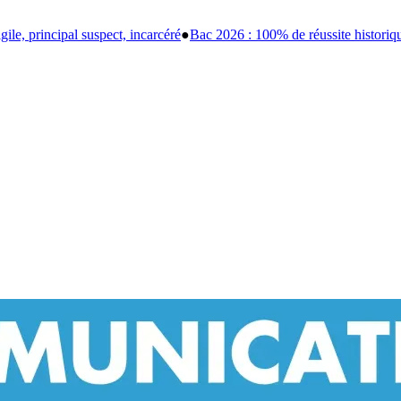
 2026 : 100% de réussite historique à la prison centrale de Port-Gentil