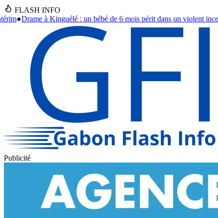
FLASH INFO
 6 mois périt dans un violent incendie à Libreville
●
Cambriolage à l'Hôt
Publicité