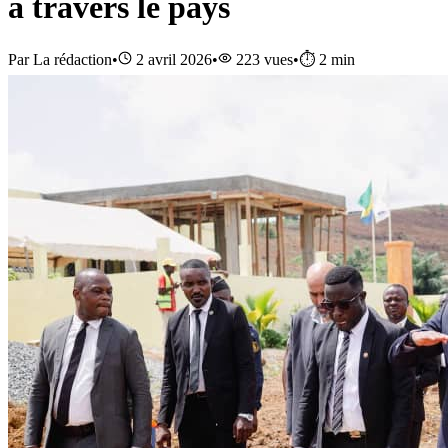
à travers le pays
Par
La rédaction
•
2 avril 2026
•
223
vues
•
⏱️
2
min