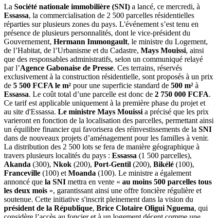
La
Société nationale immobilière (SNI)
a lancé, ce mercredi, à
Essassa
, la commercialisation de 2 500 parcelles résidentielles
réparties sur plusieurs zones du pays. L'événement s’est tenu en
présence de plusieurs personnalités, dont le vice‑président du
Gouvernement,
Hermann Immongault
, le ministre du Logement,
de l’Habitat, de l’Urbanisme et du Cadastre,
Mays Mouissi
, ainsi
que des responsables administratifs, selon un communiqué relayé
par l’
Agence Gabonaise de Presse
. Ces terrains, réservés
exclusivement à la construction résidentielle, sont proposés à un prix
de
5 500 FCFA le m²
pour une superficie standard de
500 m²
à
Essassa
. Le coût total d’une parcelle est donc de
2 750 000 FCFA
.
Ce tarif est applicable uniquement à la première phase du projet et
au site d'Essassa.
Le ministre Mays Mouissi
a précisé que les prix
varieront en fonction de la localisation des parcelles, permettant ainsi
un équilibre financier qui favorisera des réinvestissements de la
SNI
dans de nouveaux projets d’aménagement pour les familles à venir.
La distribution des 2 500 lots se fera de manière géographique à
travers plusieurs localités du pays :
Essassa
(1 500 parcelles),
Akanda
(300),
Nkok
(200),
Port-Gentil
(200),
Bikélé
(100),
Franceville
(100) et
Moanda
(100). Le ministre a également
annoncé que
la SNI
mettra en vente «
au moins 500 parcelles tous
les deux mois
», garantissant ainsi une offre foncière régulière et
soutenue. Cette initiative s'inscrit pleinement dans la vision du
président de la République
,
Brice Clotaire Oligui Nguema
, qui
considère l’accès au foncier et à un logement décent comme une