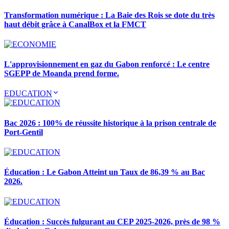
Transformation numérique : La Baie des Rois se dote du très
haut débit grâce à CanalBox et la FMCT
L'approvisionnement en gaz du Gabon renforcé : Le centre
SGEPP de Moanda prend forme.
EDUCATION
Bac 2026 : 100% de réussite historique à la prison centrale de
Port-Gentil
Éducation : Le Gabon Atteint un Taux de 86,39 % au Bac
2026.
Éducation : Succès fulgurant au CEP 2025-2026, près de 98 %