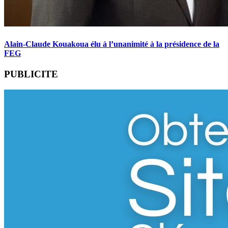
Alain-Claude Kouakoua élu à l’unanimité à la présidence de la
FEG
PUBLICITE