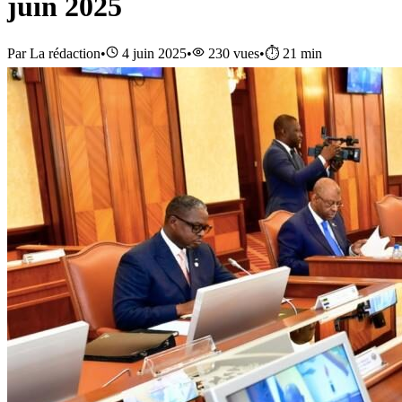
juin 2025
Par
La rédaction
•
4 juin 2025
•
230
vues
•
⏱️
21
min