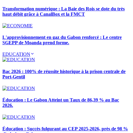
Transformation numérique : La Baie des Rois se dote du très
haut débit grâce à CanalBox et la FMCT
L'approvisionnement en gaz du Gabon renforcé : Le centre
SGEPP de Moanda prend forme.
EDUCATION
Bac 2026 : 100% de réussite historique à la prison centrale de
Port-Gentil
Éducation : Le Gabon Atteint un Taux de 86,39 % au Bac
2026.
Éducation : Succès fulgurant au CEP 2025-2026, près de 98 %