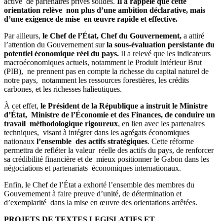
active de partenaires privés solides.
Il a rappelé que cette
orientation relève non plus d’une ambition déclarative, mais
d’une exigence de mise en œuvre rapide et effective.
Par ailleurs,
le Chef de l’État, Chef du Gouvernement,
a attiré
l’attention du Gouvernement sur
la sous-évaluation persistante du
potentiel économique réel du pays.
Il a relevé que les indicateurs
macroéconomiques actuels, notamment le Produit Intérieur Brut
(PIB), ne prennent pas en compte la richesse du capital naturel de
notre pays, notamment les ressources forestières, les crédits
carbones, et les richesses halieutiques.
À cet effet,
le Président de la République a instruit le Ministre
d’État, Ministre de l’Économie et des Finances, de conduire un
travail méthodologique rigoureux
, en lien avec les partenaires
techniques, visant à intégrer dans les agrégats économiques
nationaux
l’ensemble des actifs stratégiques
. Cette réforme
permettra de refléter la valeur réelle des actifs du pays, de renforcer
sa crédibilité financière et de mieux positionner le Gabon dans les
négociations et partenariats économiques internationaux.
Enfin, le Chef de l’État a exhorté l’ensemble des membres du
Gouvernement à faire preuve d’unité, de détermination et
d’exemplarité dans la mise en œuvre des orientations arrêtées.
PROJETS DE TEXTES LEGISLATIFS ET