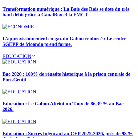
Transformation numérique : La Baie des Rois se dote du très
haut débit grâce à CanalBox et la FMCT
L'approvisionnement en gaz du Gabon renforcé : Le centre
SGEPP de Moanda prend forme.
EDUCATION
Bac 2026 : 100% de réussite historique à la prison centrale de
Port-Gentil
Éducation : Le Gabon Atteint un Taux de 86,39 % au Bac
2026.
Éducation : Succès fulgurant au CEP 2025-2026, près de 98 %