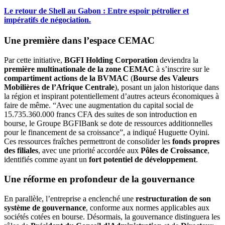
Le retour de Shell au Gabon : Entre espoir pétrolier et
impératifs de négociation.
Une première dans l’espace CEMAC
Par cette initiative,
BGFI Holding Corporation
deviendra la
première multinationale de la zone CEMAC
à s’inscrire sur le
compartiment actions de la BVMAC
(
Bourse des Valeurs
Mobilières de l’Afrique Centrale
), posant un jalon historique dans
la région et inspirant potentiellement d’autres acteurs économiques à
faire de même. “Avec une augmentation du capital social de
15.735.360.000 francs CFA des suites de son introduction en
bourse, le Groupe BGFIBank se dote de ressources additionnelles
pour le financement de sa croissance”, a indiqué Huguette Oyini.
Ces ressources fraîches permettront de consolider les
fonds propres
des filiales
, avec une priorité accordée aux
Pôles de Croissance
,
identifiés comme ayant un
fort potentiel de développement
.
Une réforme en profondeur de la gouvernance
En parallèle, l’entreprise a enclenché une
restructuration de son
système de gouvernance
, conforme aux normes applicables aux
sociétés cotées en bourse. Désormais, la gouvernance distinguera les