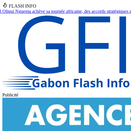
FLASH INFO
fricaine, des accords stratégiques en vue.
●
Franceville : Un septuagéna
Publicité