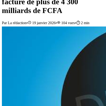
facture de plus de 4 300
milliards de FCFA
Par
La rédaction
•
19 janvier 2026
•
104
vues
•
⏱️
2
min