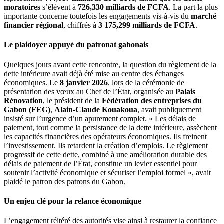
moratoires
s’élèvent à
726,330 milliards de FCFA
. La part la plus
importante concerne toutefois les engagements vis-à-vis du
marché
financier régional
, chiffrés à
3 175,299 milliards de FCFA
.
Le plaidoyer appuyé du patronat gabonais
Quelques jours avant cette rencontre, la question du règlement de la
dette intérieure avait déjà été mise au centre des échanges
économiques. Le
8 janvier 2026
, lors de la cérémonie de
présentation des vœux au Chef de l’État, organisée au
Palais
Rénovation
, le président de la
Fédération des entreprises du
Gabon (FEG)
,
Alain-Claude Kouakoua
, avait publiquement
insisté sur l’urgence d’un apurement complet. « Les délais de
paiement, tout comme la persistance de la dette intérieure, assèchent
les capacités financières des opérateurs économiques. Ils freinent
l’investissement. Ils retardent la création d’emplois. Le règlement
progressif de cette dette, combiné à une amélioration durable des
délais de paiement de l’État, constitue un levier essentiel pour
soutenir l’activité économique et sécuriser l’emploi formel », avait
plaidé le patron des patrons du Gabon.
Un enjeu clé pour la relance économique
L’engagement réitéré des autorités vise ainsi à restaurer la confiance