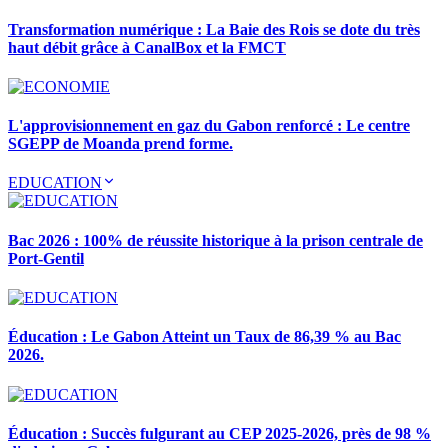
Transformation numérique : La Baie des Rois se dote du très
haut débit grâce à CanalBox et la FMCT
L'approvisionnement en gaz du Gabon renforcé : Le centre
SGEPP de Moanda prend forme.
EDUCATION
Bac 2026 : 100% de réussite historique à la prison centrale de
Port-Gentil
Éducation : Le Gabon Atteint un Taux de 86,39 % au Bac
2026.
Éducation : Succès fulgurant au CEP 2025-2026, près de 98 %