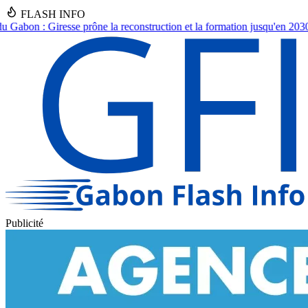
FLASH INFO
struction et la formation jusqu'en 2030.
●
Asecna Gabon : Nadine Nathal
Publicité