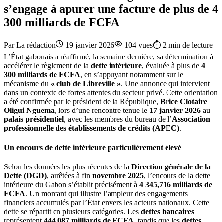
s’engage à apurer une facture de plus de 4
300 milliards de FCFA
Par
La rédaction
19 janvier 2026
104
vues
⏱️
2
min de lecture
L’État gabonais a réaffirmé, la semaine dernière, sa détermination à
accélérer le règlement de la
dette intérieure
, évaluée à plus de
4
300 milliards de FCFA
, en s’appuyant notamment sur le
mécanisme du
« club de Libreville »
. Une annonce qui intervient
dans un contexte de fortes attentes du secteur privé. Cette orientation
a été confirmée par le président de la République,
Brice Clotaire
Oligui Nguema
, lors d’une rencontre tenue le
17 janvier 2026
au
palais présidentiel
, avec les membres du bureau de l’
Association
professionnelle des établissements de crédits (APEC)
.
Un encours de dette intérieure particulièrement élevé
Selon les données les plus récentes de la
Direction générale de la
Dette (DGD)
, arrêtées à fin
novembre 2025
, l’encours de la dette
intérieure du Gabon s’établit précisément à
4 345,716 milliards de
FCFA
. Un montant qui illustre l’ampleur des engagements
financiers accumulés par l’État envers les acteurs nationaux. Cette
dette se répartit en plusieurs catégories. Les
dettes bancaires
représentent
444,087 milliards de FCFA
, tandis que les
dettes