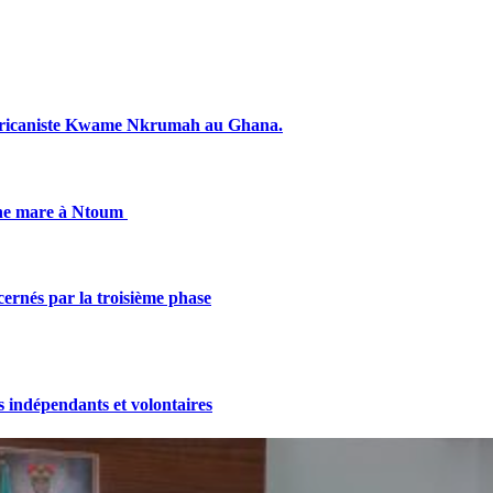
fricaniste Kwame Nkrumah au Ghana.
une mare à Ntoum
cernés par la troisième phase
indépendants et volontaires