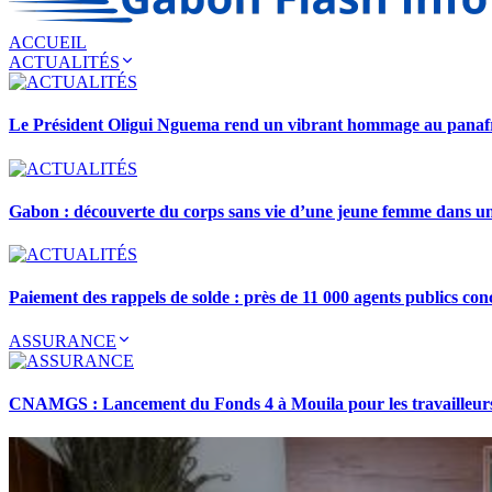
ACCUEIL
ACTUALITÉS
Le Président Oligui Nguema rend un vibrant hommage au pana
Gabon : découverte du corps sans vie d’une jeune femme dans 
Paiement des rappels de solde : près de 11 000 agents publics con
ASSURANCE
CNAMGS : Lancement du Fonds 4 à Mouila pour les travailleurs 