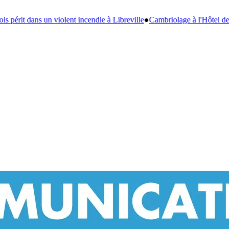
 Libreville
●
Cambriolage à l'Hôtel de Ville de Franceville : l'ex-vigile, p