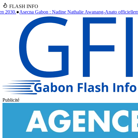
FLASH INFO
athalie Awanang-Anato officiellement installée après un an d'intérim
Publicité