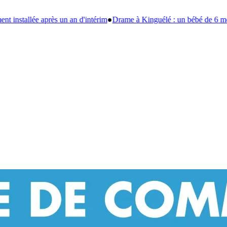
●
Drame à Kinguélé : un bébé de 6 mois périt dans un violent incendie à